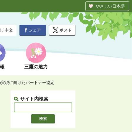
やさしい日本語
シェア
ポスト
글
/
中文
報
三鷹の魅力
の実現に向けたパートナー協定
サイト内検索