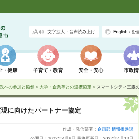
文字拡大・音声読み上げ
English
/
한
祉・健康
子育て・教育
安全・安心
市政情
政への参加と協働
>
大学・企業等との連携協定
>
スマートシティ三鷹
実現に向けたパートナー協定
作成・発信部署：
企画部 情報推進課
公開日：2022年4月8日
最終更新日：2022年4月13日