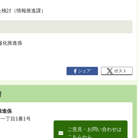
た検討（情報推進課）
報化推進係
シェア
ポスト
署
推進係
崎一丁目1番1号
ご意見・お問い合わせは
こちらから