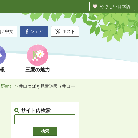
やさしい日本語
シェア
ポスト
글
/
中文
報
三鷹の魅力
、野崎）
>
井口つばき児童遊園（井口一
サイト内検索