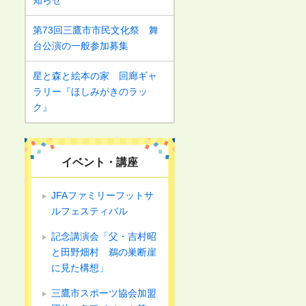
知らせ
第73回三鷹市市民文化祭 舞
台公演の一般参加募集
星と森と絵本の家 回廊ギャ
ラリー『ほしみがきのラッ
ク』
イベント・講座
JFAファミリーフットサ
ルフェスティバル
記念講演会「父・吉村昭
と田野畑村 鵜の巣断崖
に見た構想」
三鷹市スポーツ協会加盟