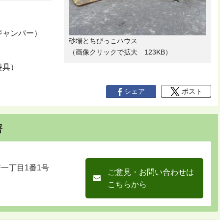
ジャンパー）
砂場とちびっこハウス
（画像クリックで拡大 123KB）
遊具）
シェア
ポスト
署
崎一丁目1番1号
ご意見・お問い合わせは
こちらから