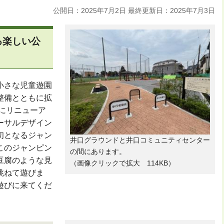
公開日：2025年7月2日
最終更新日：2025年7月3日
る楽しい公
小さな児童遊園
整備とともに拡
日にリニューア
ーサルデザイン
初となるジャン
井口グラウンドと井口コミュニティセンター
このジャンピン
の間にあります。
豆腐のような見
（画像クリックで拡大 114KB）
跳ねて遊びま
遊びに来てくだ