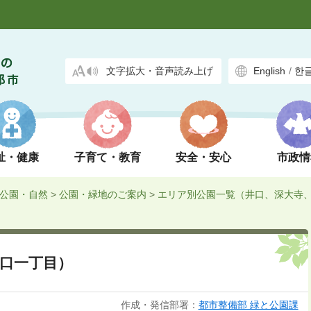
文字拡大・音声読み上げ
English
/
한
祉・健康
子育て・教育
安全・安心
市政情
公園・自然
>
公園・緑地のご案内
>
エリア別公園一覧（井口、深大寺
口一丁目）
作成・発信部署：
都市整備部 緑と公園課