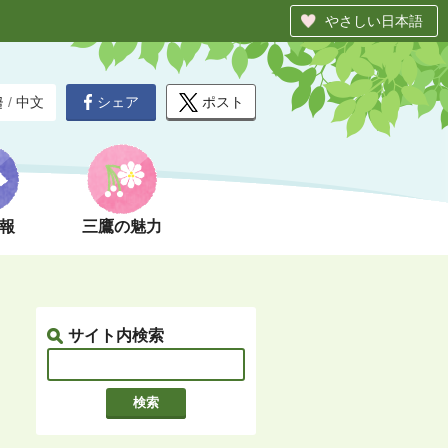
やさしい日本語
シェア
ポスト
글
/
中文
報
三鷹の魅力
サイト内検索