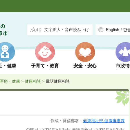
文字拡大・音声読み上げ
English
/
한
祉・健康
子育て・教育
安全・安心
市政情
医療・健康
>
健康相談
>
電話健康相談
作成・発信部署：
健康福祉部 健康推進課
公開日：2024年5月15日
最終更新日：2024年5月28日