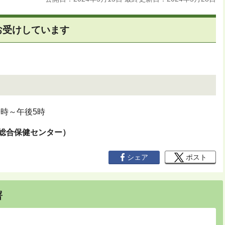
お受けしています
時～午後5時
総合保健センター）
シェア
ポスト
署