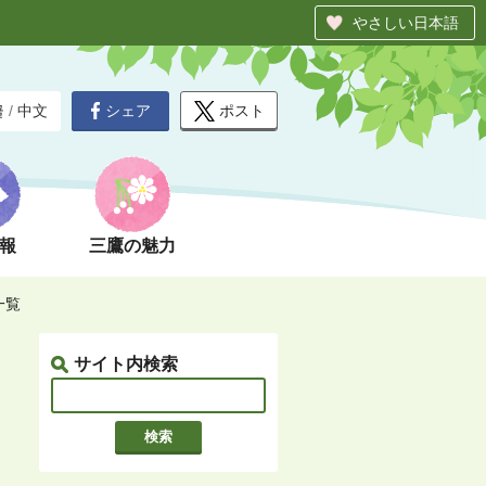
やさしい日本語
シェア
ポスト
글
/
中文
報
三鷹の魅力
一覧
サイト内検索