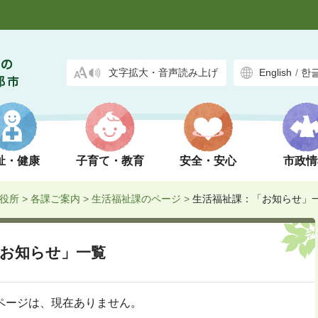
文字拡大・音声読み上げ
English
/
한
祉・健康
子育て・教育
安全・安心
市政情
役所
>
各課ご案内
>
生活福祉課のページ
>
生活福祉課：「お知らせ」
お知らせ」一覧
ページは、現在ありません。