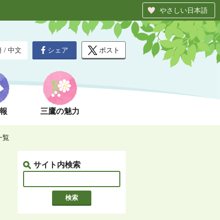
やさしい日本語
シェア
ポスト
글
/
中文
報
三鷹の魅力
一覧
サイト内検索