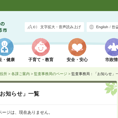
文字拡大・音声読み上げ
English
/
한
祉・健康
子育て・教育
安全・安心
市政情
役所
>
各課ご案内
>
監査事務局のページ
>
監査事務局：「お知らせ」
お知らせ」一覧
ページは、現在ありません。