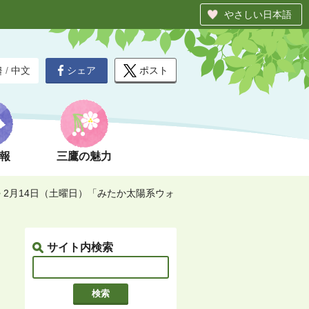
やさしい日本語
シェア
ポスト
글
/
中文
報
三鷹の魅力
>
2月14日（土曜日）「みたか太陽系ウォ
サイト内検索