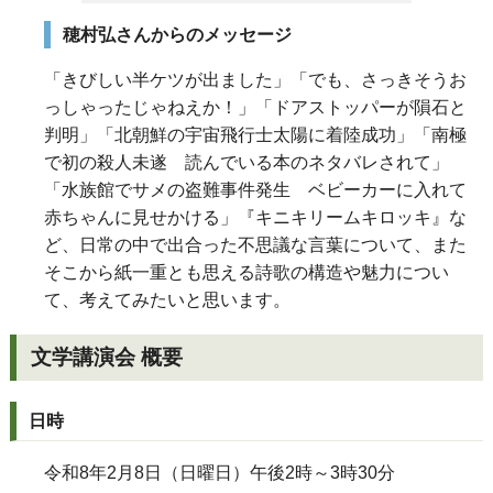
穂村弘さんからのメッセージ
「きびしい半ケツが出ました」「でも、さっきそうお
っしゃったじゃねえか！」「ドアストッパーが隕石と
判明」「北朝鮮の宇宙飛行士太陽に着陸成功」「南極
で初の殺人未遂 読んでいる本のネタバレされて」
「水族館でサメの盗難事件発生 ベビーカーに入れて
赤ちゃんに見せかける」『キニキリームキロッキ』な
ど、日常の中で出合った不思議な言葉について、また
そこから紙一重とも思える詩歌の構造や魅力につい
て、考えてみたいと思います。
文学講演会 概要
日時
令和8年2月8日（
日曜日）
午後2時～3時30分