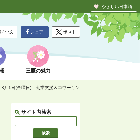
やさしい日本語
シェア
ポスト
글
/
中文
報
三鷹の魅力
>
8月1日(金曜日) 創業支援＆コワーキン
サイト内検索