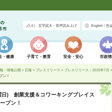
文字拡大・音声読み上げ
English
/
한
祉・健康
子育て・教育
安全・安心
市政情
報・情報公開
>
広報
>
プレスリリース
>
プレスリリース：2025年7月
ープン！
金曜日) 創業支援＆コワーキングプレイス
オープン！