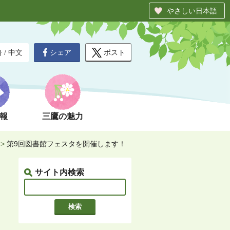
やさしい日本語
シェア
ポスト
글
/
中文
報
三鷹の魅力
>
第9回図書館フェスタを開催します！
サイト内検索