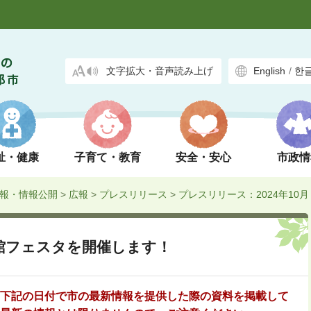
文字拡大・音声読み上げ
English
/
한
祉・健康
子育て・教育
安全・安心
市政情
報・情報公開
>
広報
>
プレスリリース
>
プレスリリース：2024年10月
館フェスタを開催します！
下記の日付で市の最新情報を提供した際の資料を掲載して