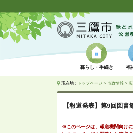
暮らし・手続き
福
現在地 :
トップページ
>
市政情報
>
広
【報道発表】第9回図書
※このページは、報道機関向けに