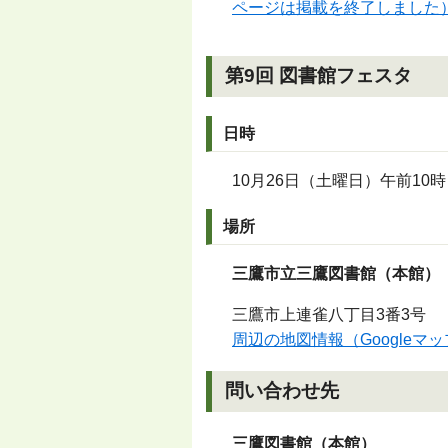
ページは掲載を終了しました
第9回 図書館フェスタ
日時
10月26日（土曜日）午前10
場所
三鷹市立三鷹図書館（本館）
三鷹市上連雀八丁目3番3号
周辺の地図情報（Googleマ
問い合わせ先
三鷹図書館（本館）