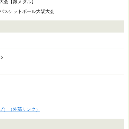
技大会【銀メダル】
すバスケットボール大阪大会
ら
ップ）（外部リンク）