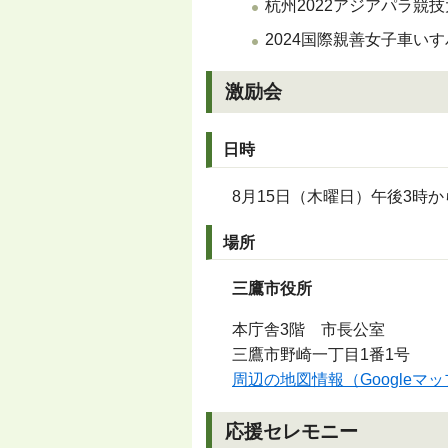
杭州2022アジアパラ競
2024国際親善女子車い
激励会
日時
8月15日（木曜日）午後3時か
場所
三鷹市役所
本庁舎3階 市長公室
三鷹市野崎一丁目1番1号
周辺の地図情報（Googleマ
応援セレモニー