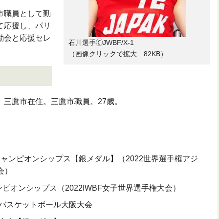
市職員として勤
て応援し、パリ
励会と応援セレ
石川選手🄫JWBF/X-1
（画像クリックで拡大 82KB）
。三鷹市在住。三鷹市職員。27歳。
チャンピオンシップス【銀メダル】（2022世界選手権アジ
会）
ャンピオンシップス（2022IWBF女子世界選手権大会）
すバスケットボール大阪大会