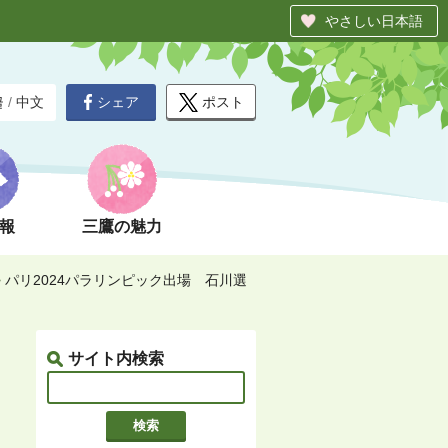
やさしい日本語
シェア
ポスト
글
/
中文
報
三鷹の魅力
>
パリ2024パラリンピック出場 石川選
サイト内検索