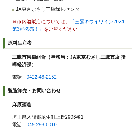
JA
東京むさし三鷹緑化センター
※市内酒販店については、
「三鷹キウイワイン2024
第3弾発売！」
をご覧ください。
原料生産者
三鷹市果樹組合
（事務局：JA東京むさし三鷹支店 指
導経済課）
電話
0422-46-2152
製造卸売・お問い合わせ
麻原酒造
埼玉県入間郡越生町上野
2906
番
1
電話
049-298-6010