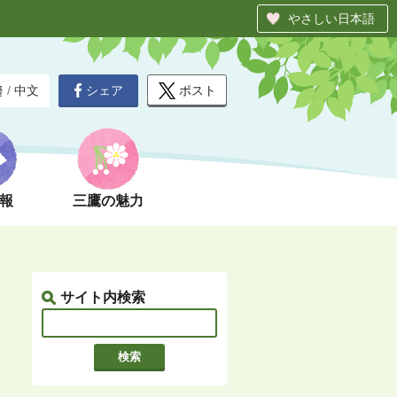
やさしい日本語
シェア
ポスト
글
/
中文
報
三鷹の魅力
サイト内検索