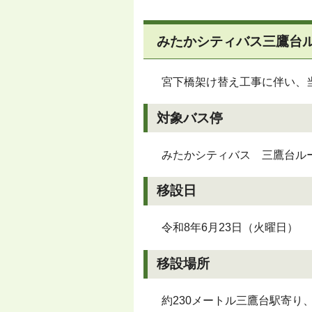
みたかシティバス三鷹台
宮下橋架け替え工事に伴い、
対象バス停
みたかシティバス 三鷹台ル
移設日
令和8年6月23日（火曜日）
移設場所
約230メートル三鷹台駅寄り