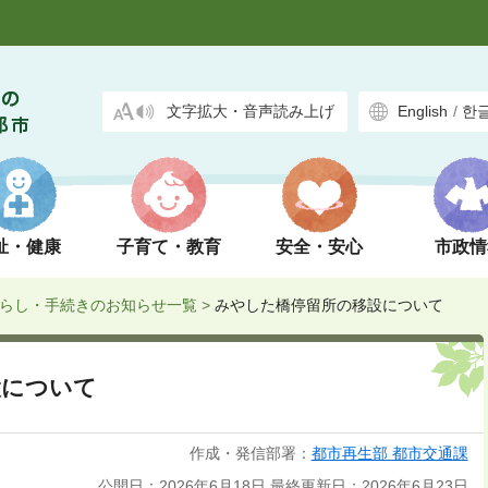
文字拡大・音声読み上げ
English
/
한
祉・健康
子育て・教育
安全・安心
市政情
らし・手続きのお知らせ一覧
>
みやした橋停留所の移設について
設について
作成・発信部署：
都市再生部 都市交通課
公開日：2026年6月18日
最終更新日：2026年6月23日