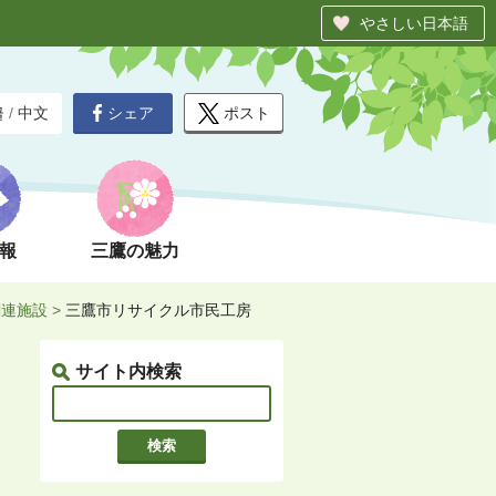
やさしい日本語
シェア
ポスト
글
/
中文
報
三鷹の魅力
関連施設
>
三鷹市リサイクル市民工房
サイト内検索