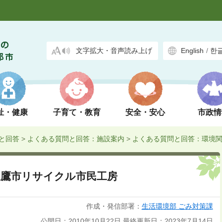
文字拡大・音声読み上げ
English
/
한
祉・健康
子育て・教育
安全・安心
市政情
と回答
>
よくある質問と回答：施設案内
>
よくある質問と回答：環境
三鷹市リサイクル市民工房
作成・発信部署：
生活環境部 ごみ対策課
公開日：2010年10月22日
最終更新日：2023年7月14日