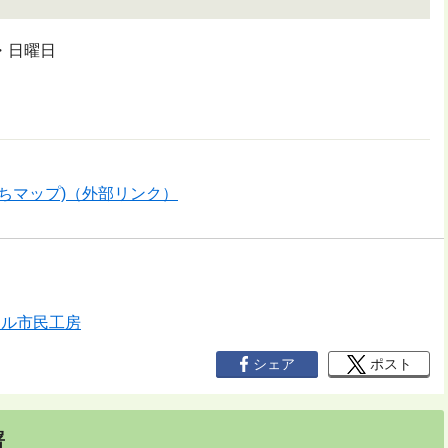
・日曜日
ちマップ)（外部リンク）
クル市民工房
シェア
ポスト
署