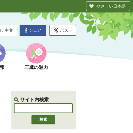
やさしい日本語
シェア
ポスト
글
/
中文
報
三鷹の魅力
サイト内検索