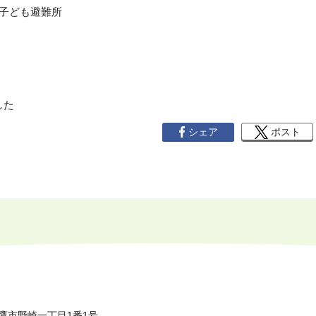
子ども避難所
した
シェア
ポスト
鷹市野崎一丁目1番1号