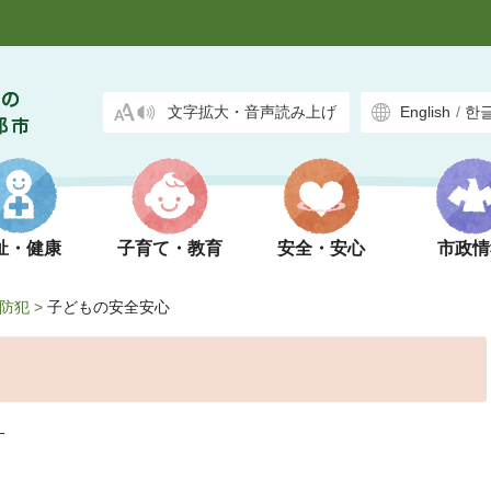
文字拡大・音声読み上げ
English
/
한
祉・健康
子育て・教育
安全・安心
市政情
防犯
>
子どもの安全安心
す