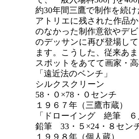
約30年間三鷹で制作を続けた
アトリエに残された作品か
のなかった制作意欲やデビ
のデッサンに再び登場して
ます。こうした、従来あま
スポットをあてて画家・高
「遠近法のベンチ」
シルクスクリーン
58・０×78・０センチ
１９６７年（三鷹市蔵）
「ドローイング 絶筆 ６
鉛筆 33・５×24・８セン
１９９８年（個人蔵）