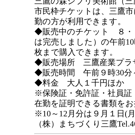
三鷹の森ジブリ美術館（三
市民枠チケットは、三鷹市
勤の方が利用できます。
◆販売中のチケット ８・
は完売しました）の午前1
枚まで購入できます。
◆販売場所 三鷹産業プラ
◆販売時間 午前９時30
◆料金 大人１千円ほか
※保険証・免許証・社員証
在勤を証明できる書類をお
※10～12月分は９月１日(
（株）まちづくり三鷹Tel.