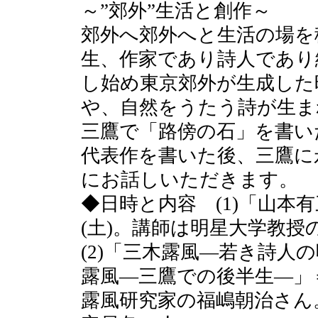
～”郊外”生活と創作～
郊外へ郊外へと生活の場を
生、作家であり詩人であり
し始め東京郊外が生成した
や、自然をうたう詩が生ま
三鷹で「路傍の石」を書い
代表作を書いた後、三鷹に
にお話しいただきます。
◆日時と内容 (1)「山本
(土)。講師は明星大学教授
(2)「三木露風―若き詩人の頃
露風―三鷹での後半生―」＝
露風研究家の福嶋朝治さん