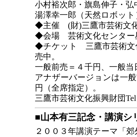
小村裕次郎・旗島伸子・弘
湯澤幸一郎（天然ロボット
◆主催 (財)三鷹市芸術
◆会場 芸術文化センター
◆チケット 三鷹市芸術文化
売中。
一般前売＝４千円、一般当日
アナザーバージョンは一般
円（全席指定）。
三鷹市芸術文化振興財団Tel
■山本有三記念・講演シ
２００３年講演テーマ「郊