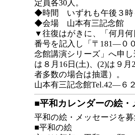
定員各30人。
◆時間 いずれも午後３時
◆会場 山本有三記念館
▼往復はがきに、「何月何
番号を記入し「〒181―０
念館講演シリーズ」へ申し込
は８月16日(土)、(2)は９月2
者多数の場合は抽選）。
山本有三記念館Tel.42―６
■平和カレンダーの絵・
平和の絵・メッセージを募
■平和の絵