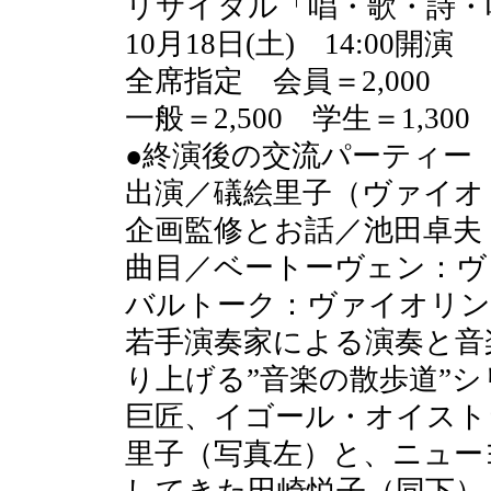
リサイタル「唱・歌・詩・
10月18日(土) 14:00開演
全席指定 会員＝2,000
一般＝2,500 学生＝1,300
●終演後の交流パーティー 4
出演／礒絵里子（ヴァイオ
企画監修とお話／池田卓夫
曲目／ベートーヴェン：ヴ
バルトーク：ヴァイオリン
若手演奏家による演奏と音
り上げる”音楽の散歩道”
巨匠、イゴール・オイスト
里子（写真左）と、ニュー
してきた田崎悦子（同下）