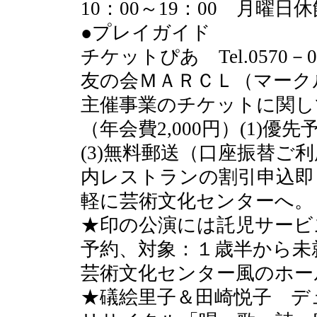
10：00～19：00 月曜日
●プレイガイド
チケットぴあ Tel.0570－0
友の会ＭＡＲＣＬ（マーク
主催事業のチケットに関し
（年会費2,000円）(1)優
(3)無料郵送（口座振替ご
内レストランの割引申込即
軽に芸術文化センターへ。
★印の公演には託児サービ
予約、対象：１歳半から未
芸術文化センター風のホー
★礒絵里子＆田崎悦子 デ