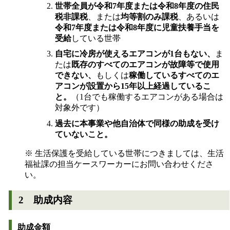
世帯全員が令和7年度または令和8年度の住民
税非課税
、または
均等割のみ課税
、あるいは
令和7年度または令和8年度に児童扶養手当を
受給
している世帯
自宅に冷房が使えるエアコンが1台もない、
ま
たは
既存のすべてのエアコンが故障等で使用
できない、
もしくは
稼働しているすべてのエ
アコンが設置から15年以上経過している
こ
と。
（1台でも稼働するエアコンがある場合は
対象外です）
過去に本事業や他自治体で同様の助成を受け
ていないこと。
※ 生活保護を受給している世帯につきましては、生活
福祉課の担当ケースワーカーにお問い合わせくださ
い。
2 助成内容
助成金額