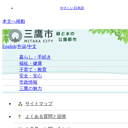
やさしい日本語
本文へ移動
English
/
한글
/
中文
暮らし・手続き
福祉・健康
子育て・教育
安全・安心
市政情報
三鷹の魅力
サイトマップ
よくある質問と回答