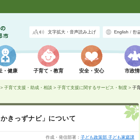
文字拡大・音声読み上げ
English
/
한
祉・健康
子育て・教育
安全・安心
市政情
>
子育て支援・助成・相談
>
子育て支援に関するサービス・制度
>
子育
たかきっずナビ」について
作成・発信部署：
子ども政策部 子ども家庭課