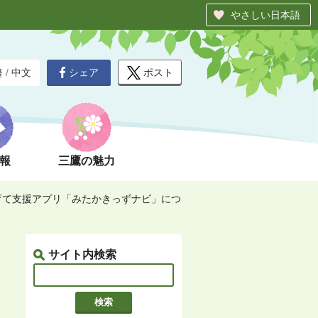
やさしい日本語
シェア
ポスト
글
/
中文
報
三鷹の魅力
て支援アプリ「みたかきっずナビ」につ
サイト内検索