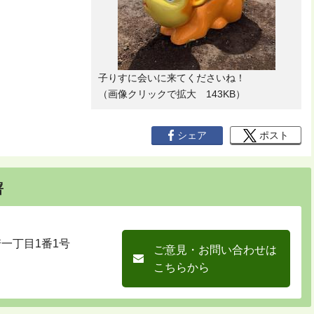
子りすに会いに来てくださいね！
（画像クリックで拡大 143KB）
シェア
ポスト
署
崎一丁目1番1号
ご意見・お問い合わせは
こちらから