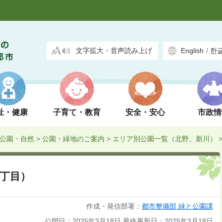
文字拡大・音声読み上げ
English
/
한
祉・健康
子育て・教育
安全・安心
市政情
公園・自然
>
公園・緑地のご案内
>
エリア別公園一覧（北野、新川）
丁目）
作成・発信部署：
都市整備部 緑と公園課
公開日：2025年3月18日
最終更新日：2025年3月18日