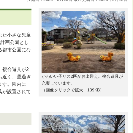
れた小さな児童
市計画公園とし
る都市公園にな
、複合遊具が2
かわいい子リス2匹がお出迎え。複合遊具が
も近く、昼過ぎ
充実しています。
ます。園内に
（画像クリックで拡大 139KB）
具が設置されて