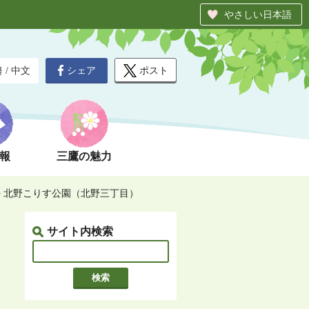
やさしい日本語
シェア
ポスト
글
/
中文
報
三鷹の魅力
>
北野こりす公園（北野三丁目）
サイト内検索