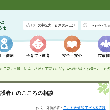
文字拡大・音声読み上げ
English
/
한
祉・健康
子育て・教育
安全・安心
市政情
>
子育て支援・助成・相談
>
子育てに関する各種相談
>
お母さん・お
保護者）のこころの相談
作成・発信部署：
子ども政策部 子ども家庭課