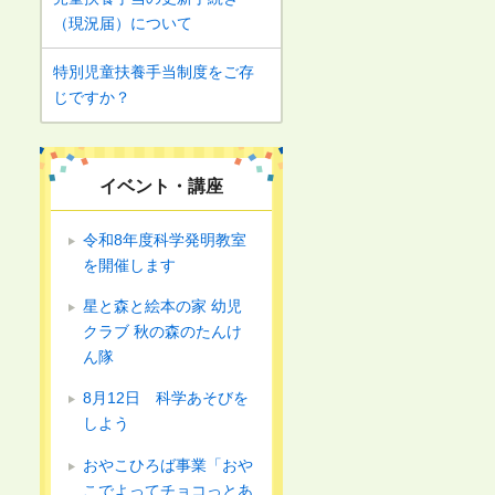
（現況届）について
特別児童扶養手当制度をご存
じですか？
イベント・講座
令和8年度科学発明教室
を開催します
星と森と絵本の家 幼児
クラブ 秋の森のたんけ
ん隊
8月12日 科学あそびを
しよう
おやこひろば事業「おや
こでよってチョコっとあ