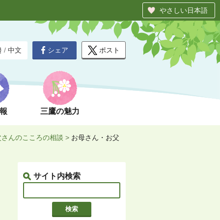
やさしい日本語
シェア
ポスト
글
/
中文
報
三鷹の魅力
父さんのこころの相談
>
お母さん・お父
サイト内検索