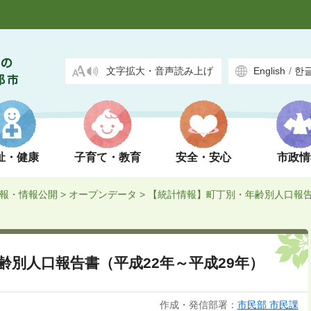
文字拡大・音声読み上げ
English
/
한
祉・健康
子育て・教育
安全・安心
市政情
報・情報公開
>
オープンデータ
>
【統計情報】町丁別・年齢別人口報
齢別人口報告書（平成22年～平成29年）
作成・発信部署：
市民部 市民課