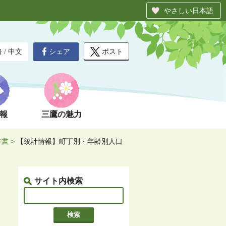
やさしい日本語
シェア
ポスト
글
/
中文
報
三鷹の魅力
告書
>
【統計情報】町丁別・年齢別人口
サイト内検索