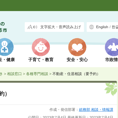
文字拡大・音声読み上げ
English
/
한
祉・健康
子育て・教育
安全・安心
市政情
き
>
相談窓口
>
各種専門相談
>
不動産・住居相談（要予約）
約）
作成・発信部署：
総務部 相談・情報課
公開日：2023年7月4日
最終更新日：2023年7月4日