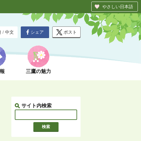
やさしい日本語
シェア
ポスト
글
/
中文
報
三鷹の魅力
サイト内検索