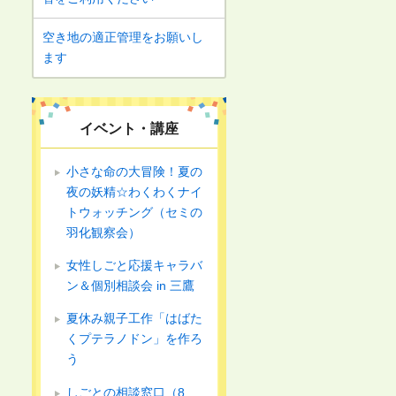
空き地の適正管理をお願いし
ます
イベント・講座
小さな命の大冒険！夏の
夜の妖精☆わくわくナイ
トウォッチング（セミの
羽化観察会）
女性しごと応援キャラバ
ン＆個別相談会 in 三鷹
夏休み親子工作「はばた
くプテラノドン」を作ろ
う
しごとの相談窓口（8