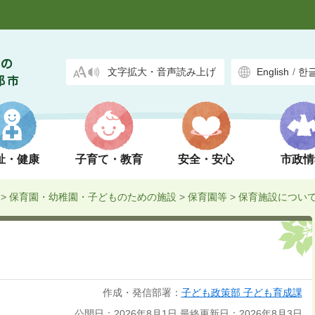
文字拡大・音声読み上げ
English
/
한
祉・健康
子育て・教育
安全・安心
市政情
>
保育園・幼稚園・子どものための施設
>
保育園等
>
保育施設につい
作成・発信部署：
子ども政策部 子ども育成課
公開日：2026年8月1日
最終更新日：2026年8月3日