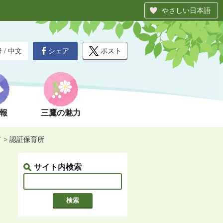
やさしい日本語
シェア
ポスト
글
/
中文
報
三鷹の魅力
て
>
認証保育所
サイト内検索