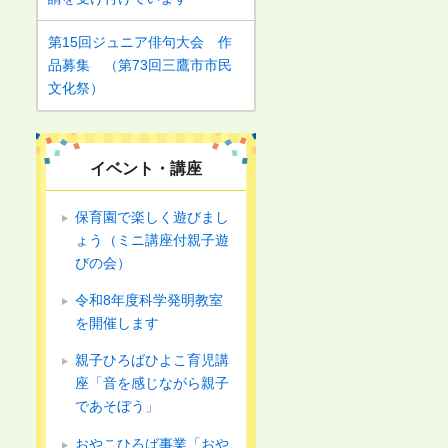
第15回ジュニア俳句大会 作
品募集 （第73回三鷹市市民
文化祭）
イベント・講座
保育園で楽しく遊びまし
ょう（ミニ講座付親子遊
びの会）
令和8年度科学発明教室
を開催します
親子ひろばひよこ育児講
座「音を感じながら親子
であそぼう」
おやこひろば事業「おや