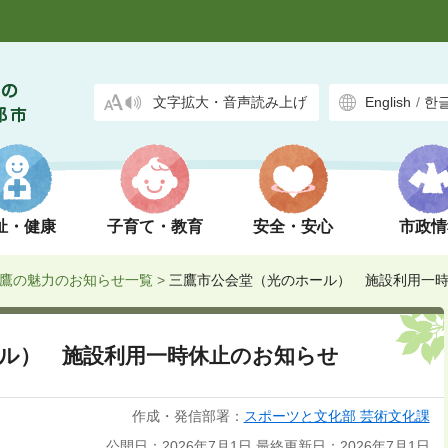
文字拡大・音声読み上げ
English
/
한
祉・健康
子育て・教育
安全・安心
市政情
鷹の魅力のお知らせ一覧
>
三鷹市公会堂（光のホール） 施設利用一時
ル） 施設利用一時休止のお知らせ
作成・発信部署：
スポーツと文化部 芸術文化課
公開日：2026年7月1日
最終更新日：2026年7月1日