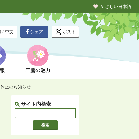
やさしい日本語
シェア
ポスト
글
/
中文
報
三鷹の魅力
休止のお知らせ
サイト内検索