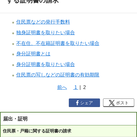
する証明書の請求
住民票などの発行手数料
独身証明書を取りたい場合
不在住、不在籍証明書を取りたい場合
身分証明書とは
身分証明書を取りたい場合
住民票の写しなどの証明書の有効期限
前へ
1
| 2
ペ
シェア
ポスト
ー
ジ
届出・証明
リ
住民票・戸籍に関する証明書の請求
ス