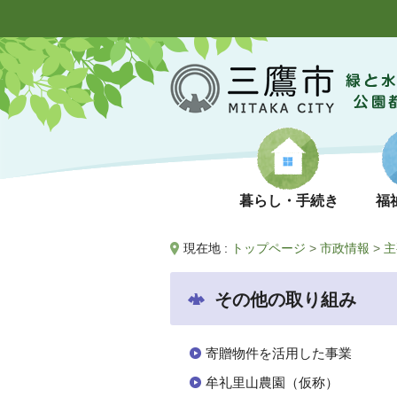
暮らし・手続き
福
現在地 :
トップページ
>
市政情報
>
主
その他の取り組み
寄贈物件を活用した事業
牟礼里山農園（仮称）