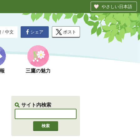
やさしい日本語
シェア
ポスト
글
/
中文
報
三鷹の魅力
サイト内検索