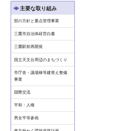
主要な取り組み
部の方針と重点管理事業
三鷹市自治体経営白書
三鷹駅前再開発
国立天文台周辺のまちづくり
市庁舎・議場棟等建替え整備
事業
国際交流
平和・人権
男女平等参画
東京外かく環状道路計画