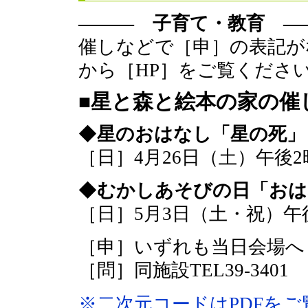
――― 子育て・教育 ―
催しなどで［申］の表記が
から［HP］をご覧くださ
■星と森と絵本の家の催
◆
星のおはなし「星の死」
［日］4月26日（土）午後
◆
むかしあそびの日「おは
［日］5月3日（土・祝）午
［申］いずれも当日会場へ
［問］同施設TEL39-3401
※二次元コードはPDFを