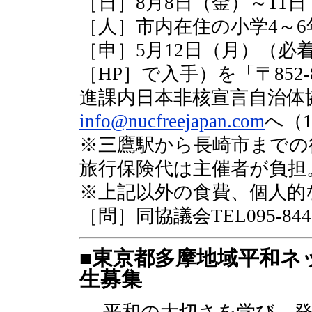
［日］8月8日（金）～11
［人］市内在住の小学4～6
［申］5月12日（月）（必
［HP］で入手）を「〒852-
進課内日本非核宣言自治体
info@nucfreejapan.com
へ（
※三鷹駅から長崎市までの
旅行保険代は主催者が負担
※上記以外の食費、個人的
［問］同協議会TEL095-844-
■東京都多摩地域平和ネ
生募集
平和の大切さを学び、発