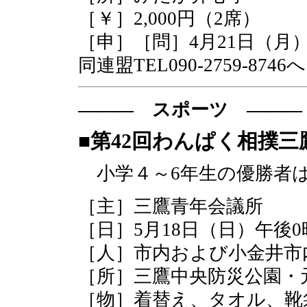
［￥］2,000円（2席）
［申］［問］4月21日（月
同連盟TEL090-2759-87
――― スポーツ ―――
■第42回わんぱく相撲三
小学４～6年生の優勝者
［主］三鷹青年会議所
［日］5月18日（日）午後0
［人］市内および小金井市
［所］三鷹中央防災公園・
［物］着替え、タオル、靴