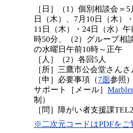
［日］（1）個別相談会＝5月
日（木）、7月10日（木）・
11日（木）・24日（水）午前
時50分、（2）グループ相談
の水曜日午前10時～正午
［人］（2）各回5人
［所］三鷹市公会堂さんさ
［申］必要事項（
7面
参照
サポート［メール］
Marble
制）
［問］障がい者支援課TEL29
※二次元コードはPDFを