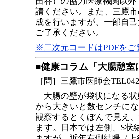
田谷）の協力医療機関以外
請ください。また、三鷹市
成を行いますが、一部自己
ご了承ください。
※二次元コードはPDFを
■健康コラム「大腸憩室
［問］三鷹市医師会TEL0422-
大腸の壁が袋状になる状
から大きいと数センチにな
観察するとくぼんで見え、
ます。日本では左側、S状
ますが、近年右側結腸（上