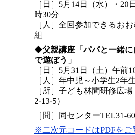
［日］5月14日（水）・20
時30分
［人］全回参加できるおお
組
◆
父親講座「パパと一緒に
で遊ぼう」
［日］5月31日（土）午前1
［人］年中児～小学生2年生
［所］子ども林間研修広場
2-13-5）
［問］同センターTEL31-60
※二次元コードはPDFを