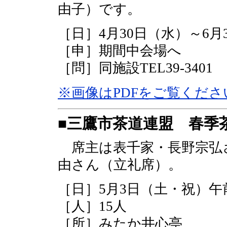
由子）です。
［日］4月30日（水）～6月
［申］期間中会場へ
［問］同施設TEL39-3401
※画像はPDFをご覧くださ
■三鷹市茶道連盟 春季
席主は表千家・長野宗弘
由さん（立礼席）。
［日］5月3日（土・祝）午前
［人］15人
［所］みたか井心亭