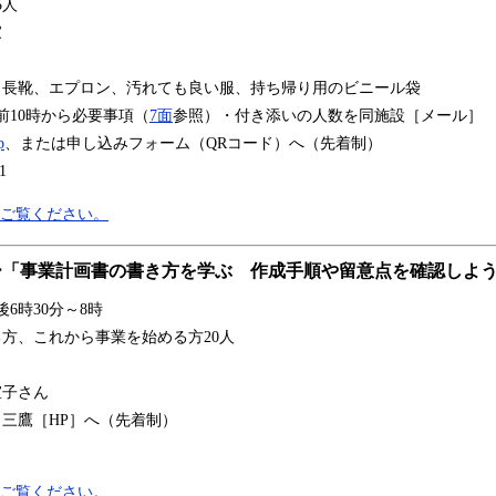
5人
家
、長靴、エプロン、汚れても良い服、持ち帰り用のビニール袋
前10時から必要事項（
7面
参照）・付き添いの人数を同施設［メール］
p
、または申し込みフォーム（QRコード）へ（先着制）
1
をご覧ください。
ー「事業計画書の書き方を学ぶ 作成手順や留意点を確認しよ
6時30分～8時
方、これから事業を始める方20人
宣子さん
三鷹［HP］へ（先着制）
をご覧ください。