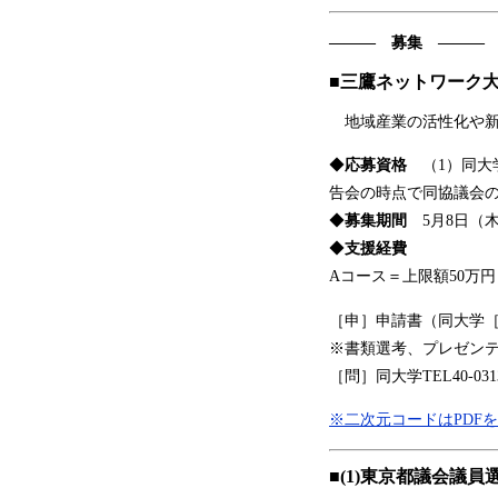
――― 募集 ―――
■三鷹ネットワーク
地域産業の活性化や新
◆
応募資格
（1）同大
告会の時点で同協議会の
◆
募集期間
5月8日（
◆
支援経費
Aコース＝上限額50万
［申］申請書（同大学［
※書類選考、プレゼン
［問］同大学TEL40-03
※二次元コードはPDF
■(1)東京都議会議