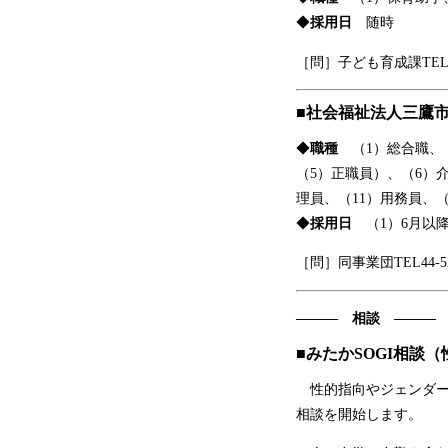
◆
採用日
随時
［問］子ども育成課TEL29
■社会福祉法人三鷹
◆
職種
（1）総合職、（
（5）正職員）、（6）
理員、（11）用務員、
◆
採用日
（1）6月以降
［問］同事業団TEL44-52
――― 相談 ―――
■みたかSOGI相談
性的指向やジェンダー
相談を開始します。