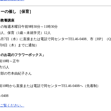
ーの催し ［保育］
活教養講座
日の毎週木曜日午前9時30分～11時30分
8人、保育（1歳～未就学児）12人
5月7日（水）に直接または電話で同センターTEL46-0408、市［HP］
月8日（木）までに通知）
トのお花のフラワーボックス」
前10時～正午
15人
芸部の竹本由紀子さん
前10時から直接または電話で同センターTEL46-0408へ（先着制）
0408
をご覧ください。