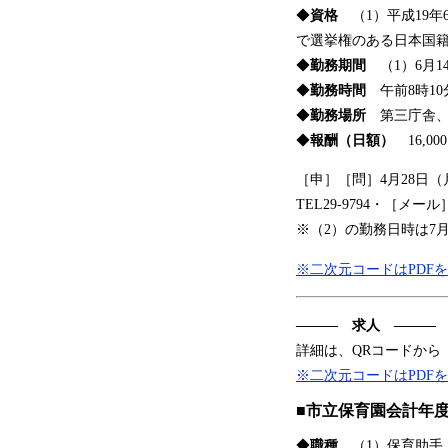
◆
資格
（1）平成19年
で選挙権のある日本国
◆
勤務期間
（1）6月1
◆
勤務時間
午前8時10
◆
勤務場所
第三庁舎、三
◆
報酬（日額）
16,00
［申］［問］4月28日
TEL29-9794・［メール
※（2）の勤務日時は7
※二次元コードはPDF
――― 求人 ―――
詳細は、QRコードから
※二次元コードはPDF
■市立保育園会計年
◆
職種
（1）保育助手