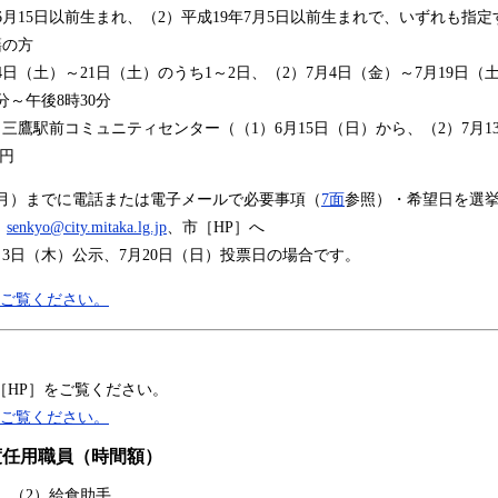
6月15日以前生まれ、（2）平成19年7月5日以前生まれで、いずれも指定
籍の方
4日（土）～21日（土）のうち1～2日、（2）7月4日（金）～7月19日（
分～午後8時30分
鷹駅前コミュニティセンター（（1）6月15日（日）から、（2）7月1
0円
（月）までに電話または電子メールで必要事項（
7面
参照）・希望日を選
］
senkyo@city.mitaka.lg.jp
、市［HP］へ
月3日（木）公示、7月20日（日）投票日の場合です。
をご覧ください。
［HP］をご覧ください。
をご覧ください。
度任用職員（時間額）
、（2）給食助手