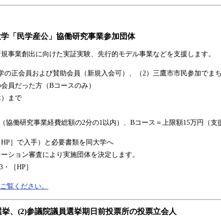
大学「民学産公」協働研究事業参加団体
規事業創出に向けた実証実験、先行的モデル事業などを支援します。
学の正会員および賛助会員（新規入会可）、（2）三鷹市市民参加でま
会員だった方（Bコースのみ）
木）まで
円（協働研究事業経費総額の2分の1以内）、Bコース＝上限額15万円（
HP］で入手）と必要書類を同大学へ
テーション審査により実施団体を決定します。
13・［HP］
をご覧ください。
員選挙、(2)参議院議員選挙期日前投票所の投票立会人