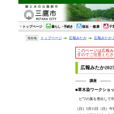
トップページ
暮らし・手続き
福祉・健康
子
トップページ
広報みたか
広報みたか:2
現在地
このページは広報み
すのでご注意くださ
広報みたか2025
――― 講座 ―――
■草木染ワークショ
ビワの葉を煮出して巾
［日］5月11日（日）午