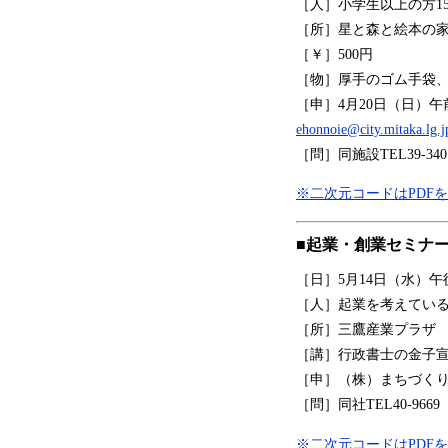
［人］小学生以上の方1
［所］星と森と絵本の
［￥］500円
［物］厚手のゴム手袋
［申］4月20日（日）午
ehonnoie@city.mitaka.lg.j
［問］同施設TEL39-340
※二次元コードはPDF
■起業・創業セミナ
［日］5月14日（水）午後
［人］起業を考えている
［所］三鷹産業プラザ
［講］行政書士の金子
［申］（株）まちづくり
［問］同社TEL40-9669
※二次元コードはPDF