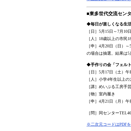
■東多世代交流センタ
◆
毎日が楽しくなる生
［日］5月15日～7月10
［人］18歳以上の市民1
［申］4月20日（日）～
の場合は抽選。結果は5
◆
手作りの会「フェル
［日］5月17日（土）午
［人］小学4年生以上の方
［講］めいぷる工房手
［物］室内履き
［申］4月21日（月）午
［問］同センターTEL46-
※二次元コードはPDF