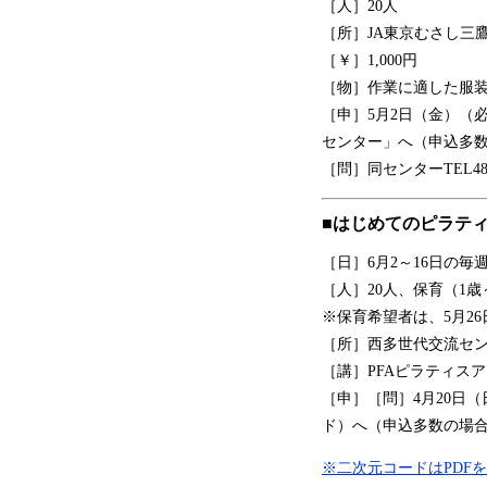
［人］20人
［所］JA東京むさし三
［￥］1,000円
［物］作業に適した服
［申］5月2日（金）（
センター」へ（申込多
［問］同センターTEL48-
■はじめてのピラティ
［日］6月2～16日の毎
［人］20人、保育（1歳
※保育希望者は、5月2
［所］西多世代交流セ
［講］PFAピラティス
［申］［問］4月20日（
ド）へ（申込多数の場
※二次元コードはPDF