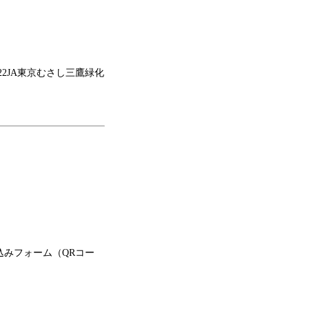
0-22JA東京むさし三鷹緑化
し込みフォーム（QRコー