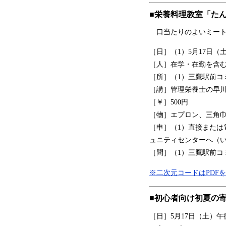
■栄養料理教室「た
口当たりのよいミート
［日］（1）5月17日（
［人］在学・在勤を含む市
［所］（1）三鷹駅前コ
［講］管理栄養士の早
［￥］500円
［物］エプロン、三角
［申］（1）直接または電
ュニティセンターへ（
［問］（1）三鷹駅前コミュ
※二次元コードはPDF
■初心者向け初夏の
［日］5月17日（土）午