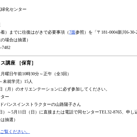
鷹緑化センター
装
必着）までに往復はがきで必要事項（
7面
参照）を「〒181-0004新川6-3
数の場合は抽選）
7482
ス講座 ［保育］
週月曜日午前10時30分～正午（全3回）
～未就学児）15人
6日（月）のオリエンテーションに必ず参加してください。
ンター
アドバンスインストラクターの山路陽子さん
日）～5月11日（日）に直接または電話で同センターTEL32-8765、申
合は抽選）
をご覧ください。