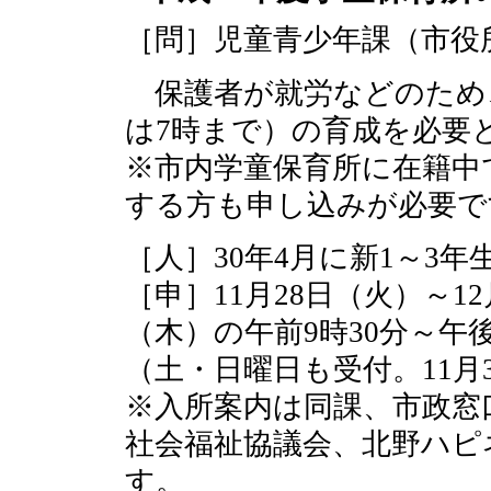
［問］児童青少年課（市役所4
保護者が就労などのため、
は7時まで）の育成を必要
※市内学童保育所に在籍中
する方も申し込みが必要で
［人］30年4月に新1～3
［申］11月28日（火）～1
（木）の午前9時30分～午
（土・日曜日も受付。11月3
※入所案内は同課、市政窓
社会福祉協議会、北野ハピ
す。