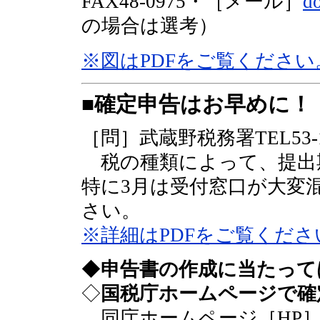
FAX48-0975・［メール］
do
の場合は選考）
※図はPDFをご覧ください
■確定申告はお早めに！
［問］武蔵野税務署TEL53-1
税の種類によって、提出
特に3月は受付窓口が大変
さい。
※詳細はPDFをご覧くださ
◆
申告書の作成に当たって
◇
国税庁ホームページで確
同庁ホームページ［HP