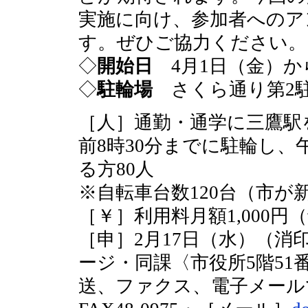
実施に向け、参加者へのア
す。ぜひご協力ください。
◇
開始日
4月1日（金）か
◇
駐輪場
さくら通り第2
［人］通勤・通学に三鷹駅
前8時30分までに駐輪し、
る方80人
※自転車台数120台（市が
［￥］利用料月額1,000円
［申］2月17日（水）（
ージ・同課〈市役所5階5
送、ファクス、電子メールで「