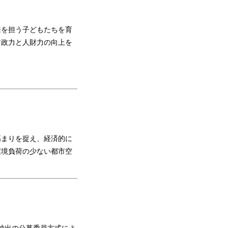
来を担う子どもたちを育
財政力と人財力の向上を
まりを捉え、経済的に
環境負荷の少ない都市空
抽出の公募委員方式によ