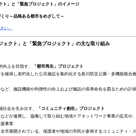
クト」と「緊急プロジェクト」のイメージ
づくり～品格ある都市をめざして～
ださい。
ロジェクト」と「緊急プロジェクト」の主な取り組み
的向上を目指す、
「都市再生」プロジェクト
所を確保し老朽化した公共施設を集約化する新川防災公園・多機能複合
ルなど、施設機能や利便性の向上および施設の長寿命化を図るための計
域社会を生み出す、
「コミュニティ創生」プロジェクト
体などが連携し、協働して取り組む地域ケアネットワーク事業の拡充や
支援事業
て全市展開されている、保護者や地域の市民が参画するコミュニティ・