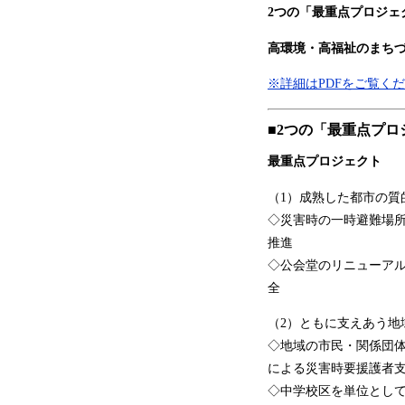
2つの「最重点プロジェ
高環境・高福祉のまち
※詳細はPDFをご覧く
■2つの「最重点プ
最重点プロジェクト
（1）成熟した都市の質
◇災害時の一時避難場
推進
◇公会堂のリニューア
全
（2）ともに支えあう地
◇地域の市民・関係団
による災害時要援護者
◇中学校区を単位とし