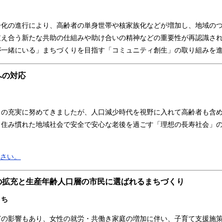
化の進行により、高齢者の単身世帯や核家族化などが増加し、地域のつ
支え合う新たな共助の仕組みや助け合いの精神などの重要性が再認識さ
が一緒にいる」まちづくりを目指す「コミュニティ創生」の取り組みを
への対応
の充実に努めてきましたが、人口減少時代を視野に入れて高齢者も含め
、住み慣れた地域社会で安全で安心な老後を過ごす「理想の長寿社会」
ださい。
策の拡充と生産年齢人口層の市民に選ばれるまちづくり
まち
の影響もあり、女性の就労・共働き家庭の増加に伴い、子育て支援施策