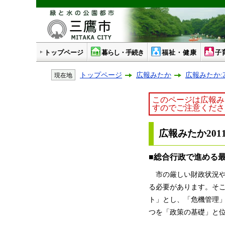
トップページ
暮らし・手続き
福祉・健康
子
トップページ
広報みたか
広報みたか:2
現在地
このページは広報み
すのでご注意くださ
広報みたか2011
■総合行政で進める
市の厳しい財政状況や
る必要があります。そこ
ト」とし、「危機管理
つを「政策の基礎」と