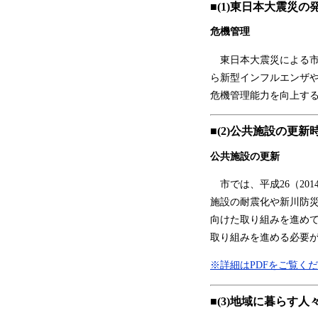
■(1)東日本大震災
危機管理
東日本大震災による市
ら新型インフルエンザ
危機管理能力を向上す
■(2)公共施設の更新
公共施設の更新
市では、平成26（20
施設の耐震化や新川防
向けた取り組みを進め
取り組みを進める必要
※詳細はPDFをご覧く
■(3)地域に暮らす