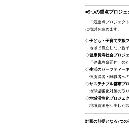
■5つの重点プロジェ
「最重点プロジェクト
に検討を進めます。
◇
子ども・子育て支援
地域で孤立しない親子
◇
健康長寿社会プロジ
「健康寿命延伸」のた
◇
生活のセーフティー
低所得者・離職者への
◇
サステナブル都市プ
地球温暖化対策の取り
◇
地域活性化プロジェ
地域資源を活用した観
計画の前提となる7つの