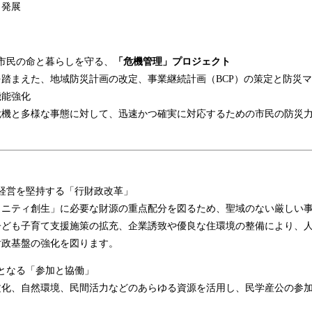
と発展
市民の命と暮らしを守る、
「危機管理」プロジェクト
踏まえた、地域防災計画の改定、事業継続計画（BCP）の策定と防災
機能強化
危機と多様な事態に対して、迅速かつ確実に対応するための市民の防災
経営を堅持する「行財政改革」
ニティ創生」に必要な財源の重点配分を図るため、聖域のない厳しい事
子ども子育て支援施策の拡充、企業誘致や優良な住環境の整備により、
財政基盤の強化を図ります。
となる「参加と協働」
化、自然環境、民間活力などのあらゆる資源を活用し、民学産公の参加