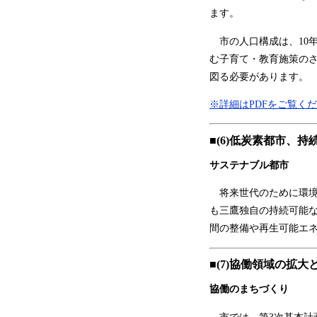
ます。
市の人口構成は、10年
む子育て・教育施策の
図る必要があります。
※詳細はPDFをご覧く
■(6)低炭素都市、
サステナブル都市
将来世代のために環境
も三鷹独自の持続可能
間の整備や再生可能エ
■(7)協働領域の拡
協働のまちづくり
市では、第3次基本計