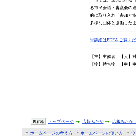
る市民会議・審議会の
的に取り入れ「参加と
多様な団体と協働した
※詳細はPDFをご覧く
【主】主催者 【人】
【物】持ち物 【申】
トップページ
広報みたか
広報みたか:2
現在地
ホームページの考え方
ホームページの使い方
ウ