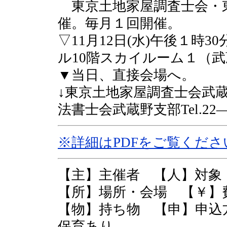
東京土地家屋調査士会・
催。毎月１回開催。
▽11月12日(水)午後１時
ル10階スカイルーム１（
▼当日、直接会場へ。
↓東京土地家屋調査士会武蔵野
法書士会武蔵野支部Tel.2
※詳細はPDFをご覧くださ
【主】主催者 【人】対
【所】場所・会場 【￥
【物】持ち物 【申】申込
保育あり