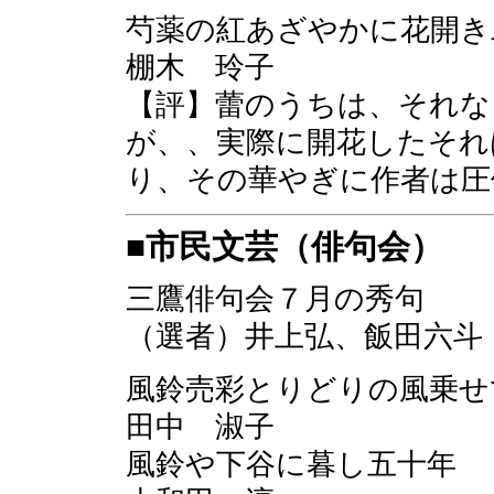
芍薬の紅あざやかに花
棚木 玲子
【評】蕾のうちは、それな
が、、実際に開花したそれ
り、その華やぎに作者は圧
■市民文芸（俳句会）
三鷹俳句会７月の秀句
（選者）井上弘、飯田六斗
風鈴売彩とりどりの風乗せ
田中 淑子
風鈴や下谷に暮し五十年