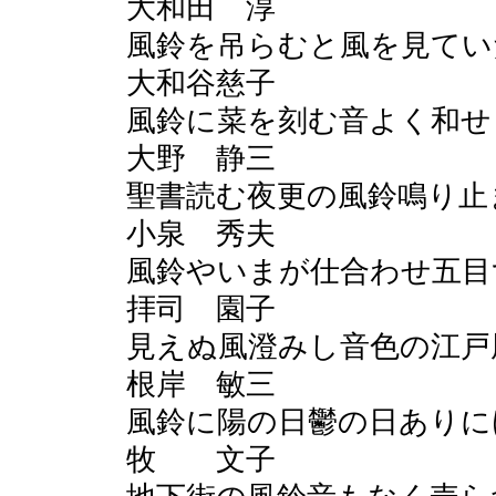
大和田 淳
風鈴を吊らむと風を見てい
大和谷慈子
風鈴に菜を刻む音よく和せ
大野 静三
聖書読む夜更の風鈴鳴り止
小泉 秀夫
風鈴やいまが仕合わせ五目
拝司 園子
見えぬ風澄みし音色の江戸
根岸 敏三
風鈴に陽の日鬱の日ありに
牧 文子