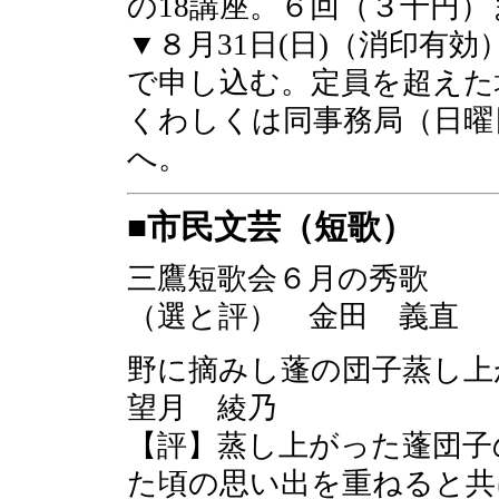
の18講座。６回（３千円）
▼８月31日(日)（消印有
で申し込む。定員を超えた
くわしくは同事務局（日曜日休
へ。
■市民文芸（短歌）
三鷹短歌会６月の秀歌
（選と評） 金田 義直
野に摘みし蓬の団子蒸
望月 綾乃
【評】蒸し上がった蓬団子
た頃の思い出を重ねると共