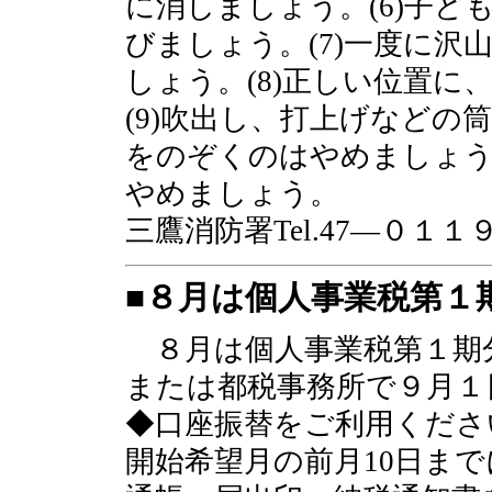
に消しましょう。(6)子
びましょう。(7)一度に
しょう。(8)正しい位置
(9)吹出し、打上げなどの
をのぞくのはやめましょう。
やめましょう。
三鷹消防署Tel.47―０１１
■８月は個人事業税第１
８月は個人事業税第１期
または都税事務所で９月１
◆口座振替をご利用くださ
開始希望月の前月10日ま