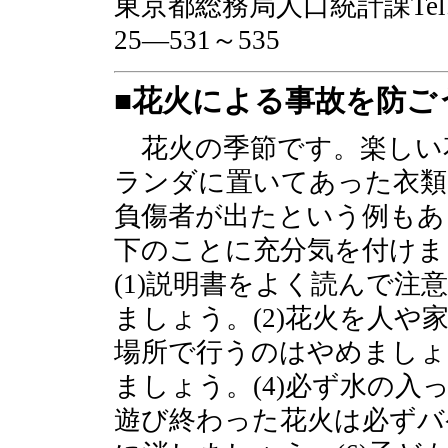
東京都総務局人口統計課Tel
25―531～535
■花火による事故を防ご
花火の季節です。楽しい
ランダに置いてあった衣類
負傷者が出たという例もあ
下のことに充分気を付けま
(1)説明書をよく読んで
ましょう。(2)花火を人
場所で行うのはやめましょ
ましょう。(4)必ず水の入
遊び終わった花火は必ずバ