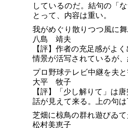
しているのだ。結句の「な
とって、内容は重い。
我がめぐり散りつつ風に
八島 靖夫
【評】作者の充足感がよく
情景が活写されているが、
プロ野球テレビ中継を夫
大平 牧子
【評】「少し解りて」は唐
話が見えて来る。上の句は
芝畑に椋鳥の群れ遊びゐて
松村美恵子