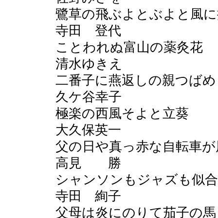
鷺草の飛ぶよとぶよと風に
寺田 登代
ことわれぬ富山の薬灸花
清水ゆきえ
二番子に燕返しの親つばめ
久ケ谷幸子
極楽の西風そよと立葵
大久保英一
父の日や真っ赤な自転車が
高見 勝
シャンソンもジャズも似合
寺田 絢子
父母は炎にのりて茄子の馬