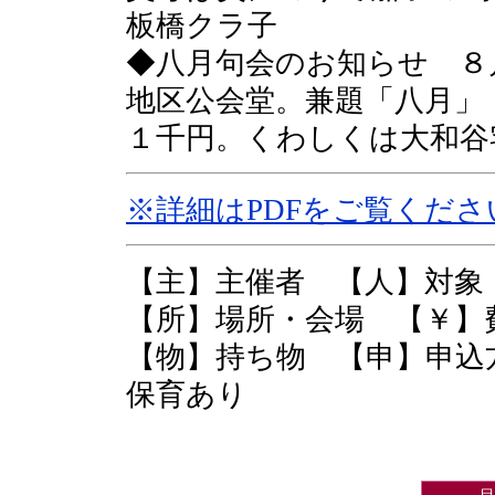
板橋クラ子
◆八月句会のお知らせ ８月
地区公会堂。兼題「八月」
１千円。くわしくは大和谷宅T
※詳細はPDFをご覧くださ
【主】主催者 【人】対
【所】場所・会場 【￥
【物】持ち物 【申】申込
保育あり
目