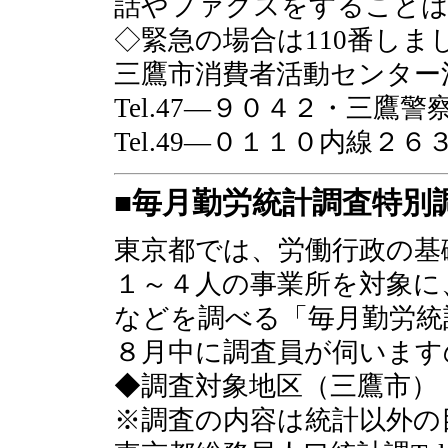
話やファクスをすること
◇緊急の場合は110番しま
三鷹市消費者活動センター
Tel.47―９０４２・三
Tel.49―０１１０内線２６
■毎月勤労統計調査特別
東京都では、労働行政の基
１～４人の事業所を対象に
などを調べる「毎月勤労統
８月中に調査員が伺います
◆調査対象地区（三鷹市）
※調査の内容は統計以外の