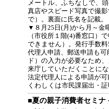
メートル、ふちなしで、頭
真店やスピード写真で撮影
で）。裏面に氏名を記載。
▼８月25日(月)から月～
（市役所１階(4)番窓口）
できません）。発行手数料5
代理人申請、郵送申請も可
ド）の入力が必要なため、
来庁していただくことにな
法定代理人による申請が可
くわしくは市民課届出・証明
■夏の親子消費者セミナ