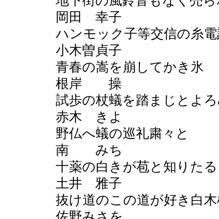
地下街の風鈴音もなく売ら
岡田 幸子
ハンモック子等交信の糸電
小木曽貞子
青春の嵩を崩してかき氷
根岸 操
試歩の杖蟻を踏まじと
赤木 きよ
野仏へ蟻の巡礼粛々と
南 みち
十薬の白きが苞と知りたる
土井 雅子
抜け道のこの道が好き白木
佐野みさを