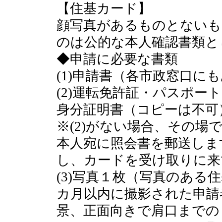
【住基カード】
顔写真があるものとないも
のは公的な本人確認書類と
◆申請に必要な書類
(1)申請書（各市政窓口に
(2)運転免許証・パスポー
身分証明書（コピーは不可
※(2)がない場合、その
本人宛に照会書を郵送しま
し、カードを受け取りに来
(3)写真１枚（写真のある
カ月以内に撮影された申請
景、正面向きで肩口までの