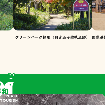
グリーンパーク緑地（引き込み線軌道跡）
国際基
歩きメニュー