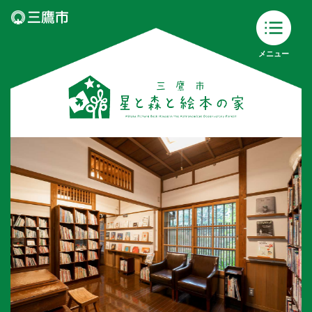
ジ
メニュー
星と森と絵本の家について
星と森と絵本の家について
フロアマップ
イベント
展示案内
絵本展示室
回廊ギャラリー展示
建築展示室