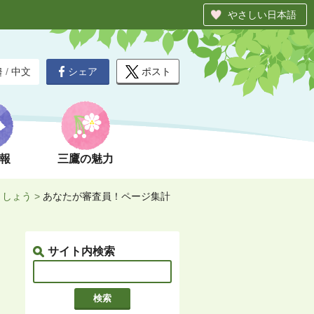
やさしい日本語
シェア
ポスト
글
/
中文
報
三鷹の魅力
ましょう
>
あなたが審査員！ページ集計
サイト内検索