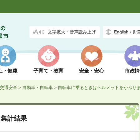
文字拡大・音声読み上げ
English
/
한
祉・健康
子育て・教育
安全・安心
市政情
交通安全
>
自動車・自転車
>
自転車に乗るときはヘルメットをかぶり
ジ集計結果