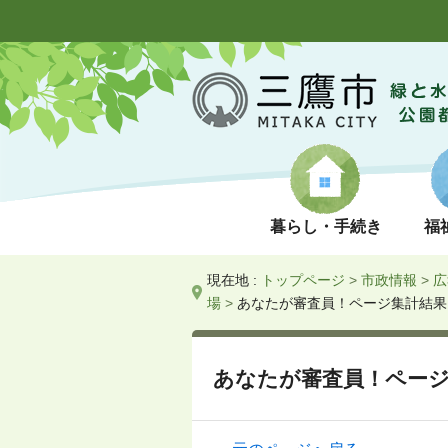
暮らし・手続き
福
現在地 :
トップページ
>
市政情報
>
広
場
>
あなたが審査員！ページ集計結果
あなたが審査員！ペー