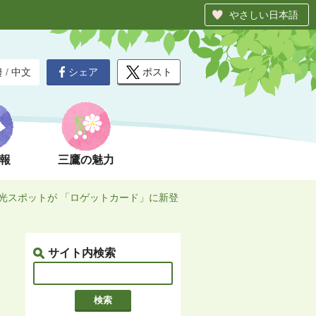
やさしい日本語
シェア
ポスト
글
/
中文
報
三鷹の魅力
光スポットが 「ロゲットカード」に新登
サイト内検索