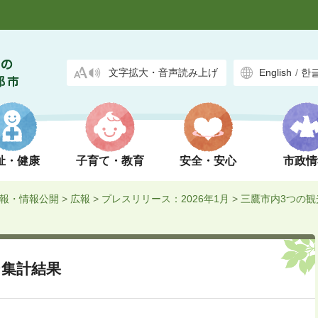
文字拡大・音声読み上げ
English
/
한
祉・健康
子育て・教育
安全・安心
市政情
報・情報公開
>
広報
>
プレスリリース：2026年1月
>
三鷹市内3つの観
ジ集計結果