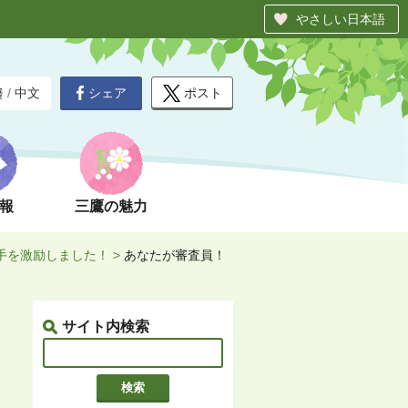
やさしい日本語
シェア
ポスト
글
/
中文
報
三鷹の魅力
選手を激励しました！
>
あなたが審査員！
サイト内検索