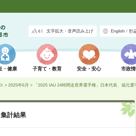
文字拡大・音声読み上げ
English
/
한
祉・健康
子育て・教育
安全・安心
市政情
ス
>
2025年6月
>
「2025 IAU 24時間走世界選手権」日本代表、福元
ジ集計結果