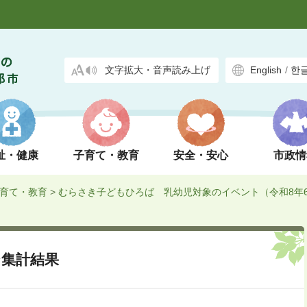
文字拡大・音声読み上げ
English
/
한
祉・健康
子育て・教育
安全・安心
市政情
育て・教育
>
むらさき子どもひろば 乳幼児対象のイベント（令和8年
ジ集計結果