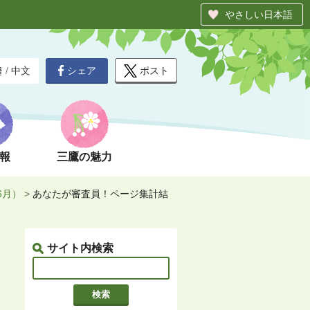
やさしい日本語
シェア
ポスト
글
/
中文
報
三鷹の魅力
6月）
>
あなたが審査員！ページ集計結
サイト内検索