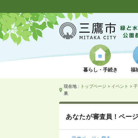
暮らし・手続き
福
現在地 :
トップページ
>
イベント
>
子
果
あなたが審査員！ペー