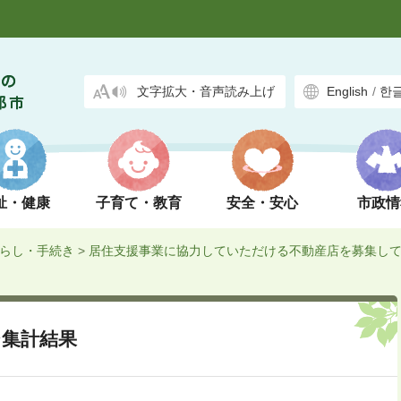
文字拡大・音声読み上げ
English
/
한
祉・健康
子育て・教育
安全・安心
市政情
らし・手続き
>
居住支援事業に協力していただける不動産店を募集し
ジ集計結果