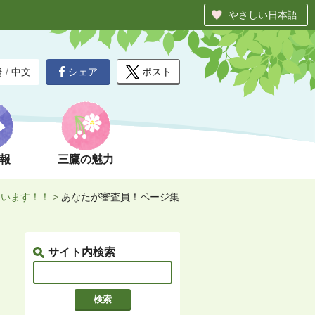
やさしい日本語
シェア
ポスト
글
/
中文
報
三鷹の魅力
ています！！
>
あなたが審査員！ページ集
サイト内検索