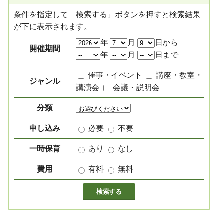
条件を指定して「検索する」ボタンを押すと検索結果
が下に表示されます。
絞り込み項目
年
月
日から
開催期間
年
月
日まで
催事・イベント
講座・教室・
ジャンル
講演会
会議・説明会
分類
申し込み
必要
不要
一時保育
あり
なし
費用
有料
無料