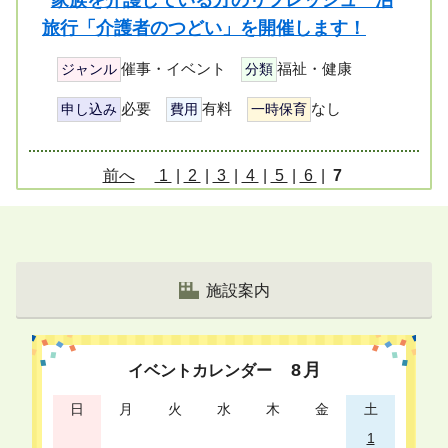
家族を介護している方のリフレッシュ一泊
旅行「介護者のつどい」を開催します！
催事・イベント
福祉・健康
ジャンル
分類
必要
有料
なし
申し込み
費用
一時保育
ペ
前へ
1
|
2
|
3
|
4
|
5
|
6
|
7
ー
ジ
リ
ス
施設案内
ト
8
月
イベントカレンダー
日
月
火
水
木
金
土
1