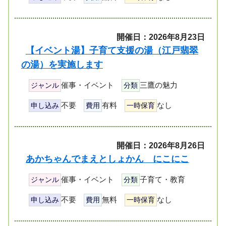
開催日：2026年8月23日
【イベント湯】子育て支援の湯（江戸翡翠
の湯）を実施します
催事・イベント
三鷹の魅力
ジャンル
分類
不要
有料
なし
申し込み
費用
一時保育
開催日：2026年8月26日
あかちゃんでまえとしょかん にこにこ
催事・イベント
子育て・教育
ジャンル
分類
不要
無料
なし
申し込み
費用
一時保育