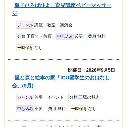
親子ひろばひよこ育児講座ベビーマッサー
ジ
講座・教室・講演会
ジャンル
子育て・教育
必要
無料
分類
申し込み
費用
なし
一時保育
開催日：2026年9月5日
星と森と絵本の家「ICU留学生のおはなし
会」(9月)
催事・イベント
三鷹の魅力
ジャンル
分類
不要
無料
なし
申し込み
費用
一時保育