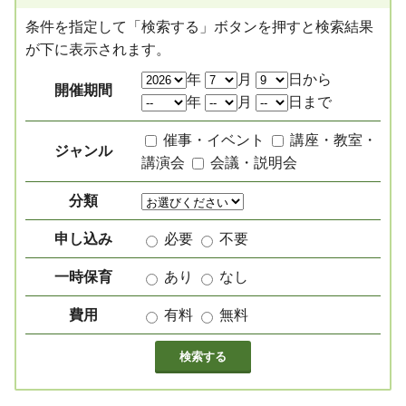
条件を指定して「検索する」ボタンを押すと検索結果
が下に表示されます。
絞り込み項目
年
月
日から
開催期間
年
月
日まで
催事・イベント
講座・教室・
ジャンル
講演会
会議・説明会
分類
申し込み
必要
不要
一時保育
あり
なし
費用
有料
無料