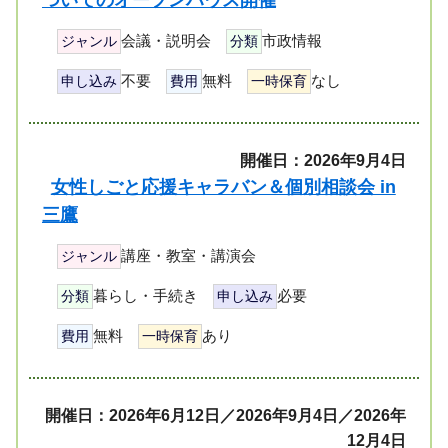
ついてのオープンハウス開催
会議・説明会
市政情報
ジャンル
分類
不要
無料
なし
申し込み
費用
一時保育
開催日：2026年9月4日
女性しごと応援キャラバン＆個別相談会 in
三鷹
講座・教室・講演会
ジャンル
暮らし・手続き
必要
分類
申し込み
無料
あり
費用
一時保育
開催日：2026年6月12日／2026年9月4日／2026年
12月4日