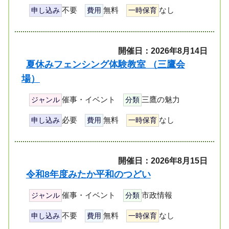
不要
無料
なし
申し込み
費用
一時保育
開催日：2026年8月14日
夏休みフェンシング体験教室 （三鷹会
場）
催事・イベント
三鷹の魅力
ジャンル
分類
必要
無料
なし
申し込み
費用
一時保育
開催日：2026年8月15日
令和8年度みたか平和のつどい
催事・イベント
市政情報
ジャンル
分類
不要
無料
なし
申し込み
費用
一時保育