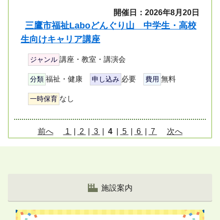
開催日：2026年8月20日
三鷹市福祉Laboどんぐり山 中学生・高校
生向けキャリア講座
講座・教室・講演会
ジャンル
福祉・健康
必要
無料
分類
申し込み
費用
なし
一時保育
ペ
前へ
1
|
2
|
3
|
4
|
5
|
6
|
7
次へ
ー
ジ
リ
ス
施設案内
ト