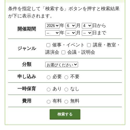
条件を指定して「検索する」ボタンを押すと検索結果
が下に表示されます。
絞り込み項目
年
月
日から
開催期間
年
月
日まで
催事・イベント
講座・教室・
ジャンル
講演会
会議・説明会
分類
申し込み
必要
不要
一時保育
あり
なし
費用
有料
無料