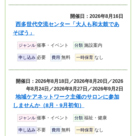
開催日：2026年8月16日
西多世代交流センター「大人も和太鼓であ
そぼう」
催事・イベント
施設案内
ジャンル
分類
必要
無料
なし
申し込み
費用
一時保育
開催日：2026年8月18日／2026年8月20日／2026
年8月24日／2026年8月27日／2026年9月2日
地域ケアネットワーク主催のサロンに参加
しませんか（8月・9月初旬）
催事・イベント
福祉・健康
ジャンル
分類
不要
無料
なし
申し込み
費用
一時保育