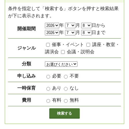
条件を指定して「検索する」ボタンを押すと検索結果
が下に表示されます。
絞り込み項目
年
月
日から
開催期間
年
月
日まで
催事・イベント
講座・教室・
ジャンル
講演会
会議・説明会
分類
申し込み
必要
不要
一時保育
あり
なし
費用
有料
無料