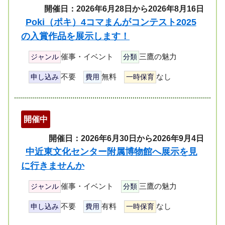
開催日：2026年6月28日から2026年8月16日
Poki（ポキ）4コマまんがコンテスト2025
の入賞作品を展示します！
催事・イベント
三鷹の魅力
ジャンル
分類
不要
無料
なし
申し込み
費用
一時保育
開催中
開催日：2026年6月30日から2026年9月4日
中近東文化センター附属博物館へ展示を見
に行きませんか
催事・イベント
三鷹の魅力
ジャンル
分類
不要
有料
なし
申し込み
費用
一時保育