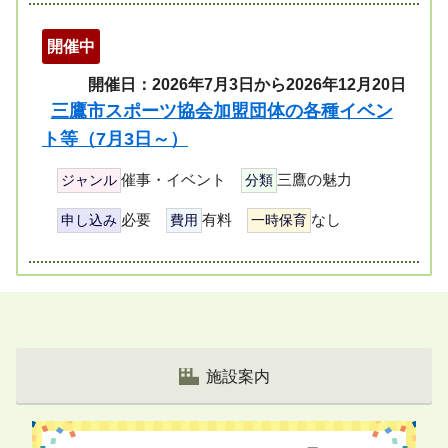
開催中
開催日：2026年7月3日から2026年12月20日
三鷹市スポーツ協会加盟団体の各種イベン
ト等（7月3日～）
催事・イベント
三鷹の魅力
ジャンル
分類
必要
有料
なし
申し込み
費用
一時保育
ペ
ー
ジ
リ
施設案内
ス
ト