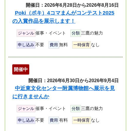
開催日：2026年6月28日から2026年8月16日
Poki（ポキ）4コマまんがコンテスト2025
の入賞作品を展示します！
催事・イベント
三鷹の魅力
ジャンル
分類
不要
無料
なし
申し込み
費用
一時保育
開催中
開催日：2026年6月30日から2026年9月4日
中近東文化センター附属博物館へ展示を見
に行きませんか
催事・イベント
三鷹の魅力
ジャンル
分類
不要
有料
なし
申し込み
費用
一時保育