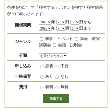
条件を指定して「検索する」ボタンを押すと検索結果
が下に表示されます。
絞り込み項目
年
月
日から
開催期間
年
月
日まで
催事・イベント
講座・教室・
ジャンル
講演会
会議・説明会
分類
申し込み
必要
不要
一時保育
あり
なし
費用
有料
無料