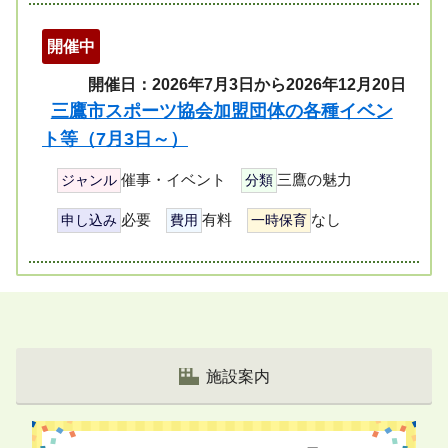
開催中
開催日：2026年7月3日から2026年12月20日
三鷹市スポーツ協会加盟団体の各種イベン
ト等（7月3日～）
催事・イベント
三鷹の魅力
ジャンル
分類
必要
有料
なし
申し込み
費用
一時保育
ペ
ー
ジ
リ
施設案内
ス
ト