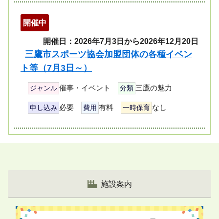
開催中
開催日：2026年7月3日から2026年12月20日
三鷹市スポーツ協会加盟団体の各種イベン
ト等（7月3日～）
催事・イベント
三鷹の魅力
ジャンル
分類
必要
有料
なし
申し込み
費用
一時保育
ペ
ー
ジ
リ
施設案内
ス
ト