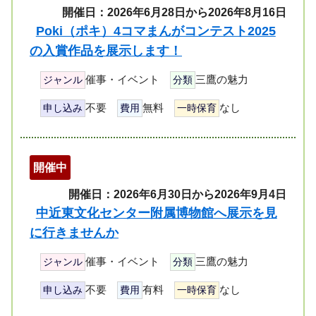
開催日：2026年6月28日から2026年8月16日
Poki（ポキ）4コマまんがコンテスト2025
の入賞作品を展示します！
催事・イベント
三鷹の魅力
ジャンル
分類
不要
無料
なし
申し込み
費用
一時保育
開催中
開催日：2026年6月30日から2026年9月4日
中近東文化センター附属博物館へ展示を見
に行きませんか
催事・イベント
三鷹の魅力
ジャンル
分類
不要
有料
なし
申し込み
費用
一時保育