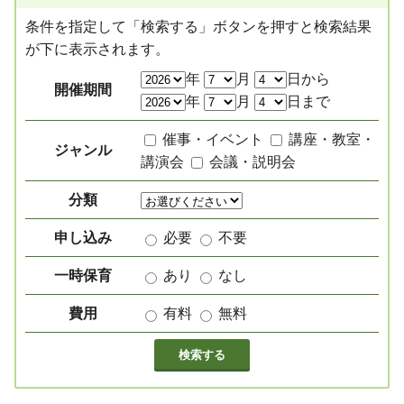
条件を指定して「検索する」ボタンを押すと検索結果
が下に表示されます。
絞り込み項目
年
月
日から
開催期間
年
月
日まで
催事・イベント
講座・教室・
ジャンル
講演会
会議・説明会
分類
申し込み
必要
不要
一時保育
あり
なし
費用
有料
無料