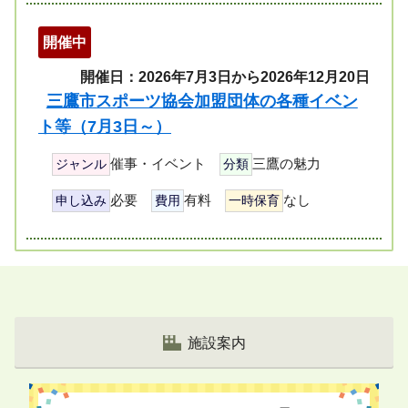
開催中
開催日：2026年7月3日から2026年12月20日
三鷹市スポーツ協会加盟団体の各種イベン
ト等（7月3日～）
催事・イベント
三鷹の魅力
ジャンル
分類
必要
有料
なし
申し込み
費用
一時保育
ペ
ー
ジ
リ
施設案内
ス
ト