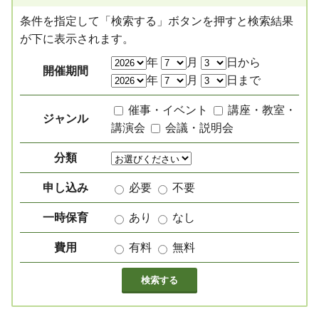
条件を指定して「検索する」ボタンを押すと検索結果
が下に表示されます。
絞り込み項目
年
月
日から
開催期間
年
月
日まで
催事・イベント
講座・教室・
ジャンル
講演会
会議・説明会
分類
申し込み
必要
不要
一時保育
あり
なし
費用
有料
無料