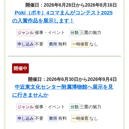
開催日：2026年6月28日から2026年8月16日
Poki（ポキ）4コマまんがコンテスト2025
の入賞作品を展示します！
催事・イベント
三鷹の魅力
ジャンル
分類
不要
無料
なし
申し込み
費用
一時保育
開催中
開催日：2026年6月30日から2026年9月4日
中近東文化センター附属博物館へ展示を見
に行きませんか
催事・イベント
三鷹の魅力
ジャンル
分類
不要
有料
なし
申し込み
費用
一時保育