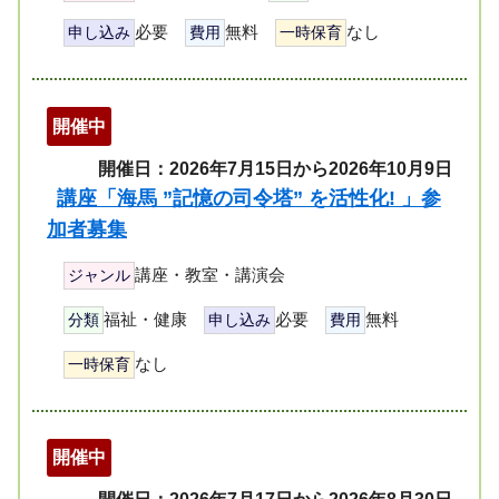
必要
無料
なし
申し込み
費用
一時保育
開催中
開催日：2026年7月15日から2026年10月9日
講座「海馬 ”記憶の司令塔” を活性化! 」参
加者募集
講座・教室・講演会
ジャンル
福祉・健康
必要
無料
分類
申し込み
費用
なし
一時保育
開催中