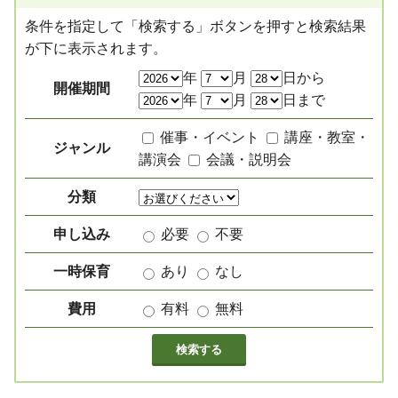
条件を指定して「検索する」ボタンを押すと検索結果
が下に表示されます。
絞り込み項目
年
月
日から
開催期間
年
月
日まで
催事・イベント
講座・教室・
ジャンル
講演会
会議・説明会
分類
申し込み
必要
不要
一時保育
あり
なし
費用
有料
無料