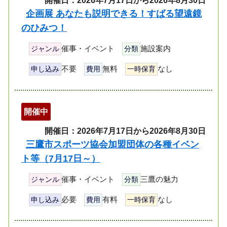
開催日：2026年7月17日から2026年8月30日
企画展 あなたも説明できる！すばる望遠鏡
のひみつ！
催事・イベント
施設案内
ジャンル
分類
不要
無料
なし
申し込み
費用
一時保育
開催中
開催日：2026年7月17日から2026年8月30日
三鷹市スポーツ協会加盟団体の各種イベン
ト等（7月17日～）
催事・イベント
三鷹の魅力
ジャンル
分類
必要
有料
なし
申し込み
費用
一時保育