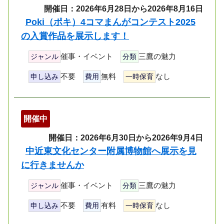
開催日：2026年6月28日から2026年8月16日
Poki（ポキ）4コマまんがコンテスト2025
の入賞作品を展示します！
催事・イベント
三鷹の魅力
ジャンル
分類
不要
無料
なし
申し込み
費用
一時保育
開催中
開催日：2026年6月30日から2026年9月4日
中近東文化センター附属博物館へ展示を見
に行きませんか
催事・イベント
三鷹の魅力
ジャンル
分類
不要
有料
なし
申し込み
費用
一時保育