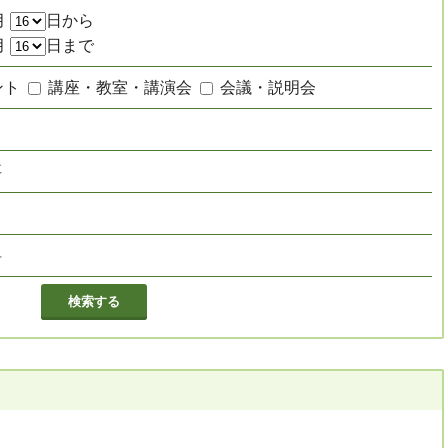
月
日から
月
日まで
ント
講座・教室・講演会
会議・説明会
要
し
料