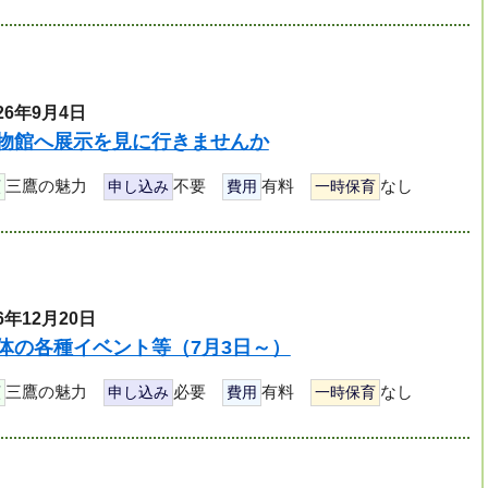
26年9月4日
物館へ展示を見に行きませんか
三鷹の魅力
不要
有料
なし
類
申し込み
費用
一時保育
6年12月20日
体の各種イベント等（7月3日～）
三鷹の魅力
必要
有料
なし
類
申し込み
費用
一時保育