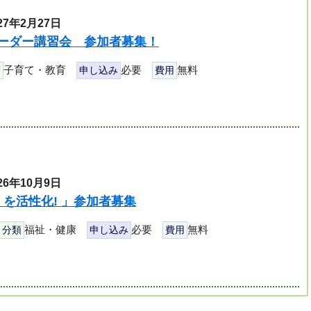
27年2月27日
ーダー講習会 参加者募集！
子育て・教育
必要
無料
類
申し込み
費用
26年10月9日
 を活性化! 」参加者募集
福祉・健康
必要
無料
分類
申し込み
費用