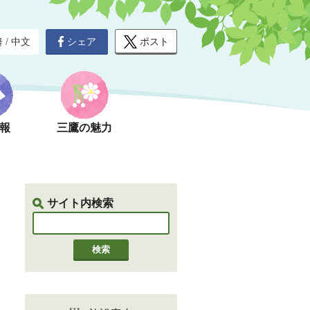
シェア
ポスト
글
/
中文
報
三鷹の魅力
サイト内検索