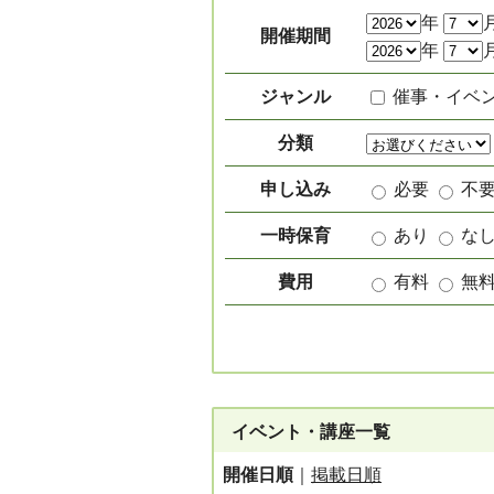
絞り込み項目
年
開催期間
年
ジャンル
催事・イベ
分類
申し込み
必要
不
一時保育
あり
な
費用
有料
無
イベント・講座一覧
開催日順
｜
掲載日順