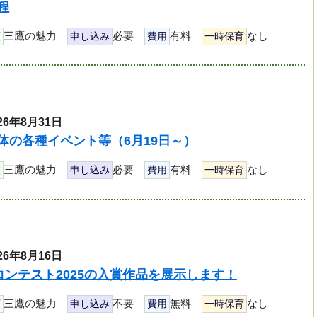
程
三鷹の魅力
必要
有料
なし
類
申し込み
費用
一時保育
26年8月31日
体の各種イベント等（6月19日～）
三鷹の魅力
必要
有料
なし
類
申し込み
費用
一時保育
26年8月16日
がコンテスト2025の入賞作品を展示します！
三鷹の魅力
不要
無料
なし
類
申し込み
費用
一時保育