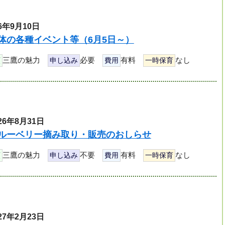
6年9月10日
体の各種イベント等（6月5日～）
三鷹の魅力
必要
有料
なし
類
申し込み
費用
一時保育
26年8月31日
ルーベリー摘み取り・販売のおしらせ
三鷹の魅力
不要
有料
なし
類
申し込み
費用
一時保育
27年2月23日