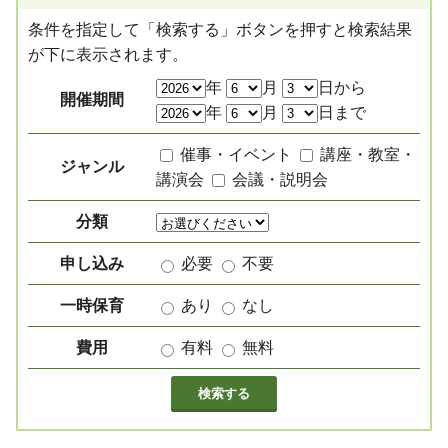
条件を指定して「検索する」ボタンを押すと検索結果
が下に表示されます。
絞り込み項目
年
月
日から
開催期間
年
月
日まで
催事・イベント
講座・教室・
ジャンル
講演会
会議・説明会
分類
申し込み
必要
不要
一時保育
あり
なし
費用
有料
無料