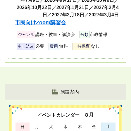
年7月9日／2026年9月17日／2026年10月8日／
2026年10月22日／2027年1月21日／2027年2月4
日／2027年2月18日／2027年3月4日
市民向けZoom講習会
講座・教室・講演会
市政情報
ジャンル
分類
必要
無料
なし
申し込み
費用
一時保育
ペ
ー
ジ
リ
施設案内
ス
ト
8
月
イベントカレンダー
日
月
火
水
木
金
土