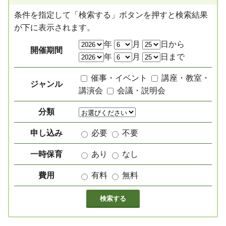
条件を指定して「検索する」ボタンを押すと検索結果
が下に表示されます。
絞り込み項目
年
月
日から
開催期間
年
月
日まで
催事・イベント
講座・教室・
ジャンル
講演会
会議・説明会
分類
申し込み
必要
不要
一時保育
あり
なし
費用
有料
無料